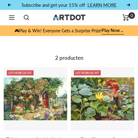
Doorgaan naar artikel
Subscribe and get your 15% off
LEARN MORE
Vorig
Volg
0
Navigatie
ARTDOT
Play Now
🎮Play & Win! Everyone Gets a Surprise Prize!
→
Bloemen
2 producten
UITVERKOCHT
UITVERKOCHT