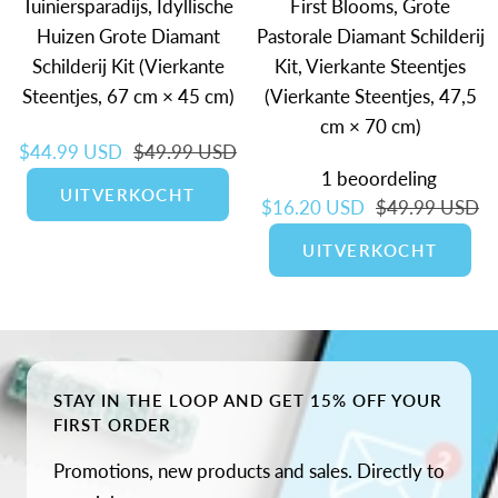
Tuiniersparadijs, Idyllische
First Blooms, Grote
Huizen Grote Diamant
Pastorale Diamant Schilderij
Schilderij Kit (Vierkante
Kit, Vierkante Steentjes
Steentjes, 67 cm × 45 cm)
(Vierkante Steentjes, 47,5
cm × 70 cm)
Verkoopprijs
Normale prijs
$44.99 USD
$49.99 USD
1 beoordeling
UITVERKOCHT
Verkoopprijs
Normale prijs
$16.20 USD
$49.99 USD
UITVERKOCHT
STAY IN THE LOOP AND GET 15% OFF YOUR
FIRST ORDER
Promotions, new products and sales. Directly to