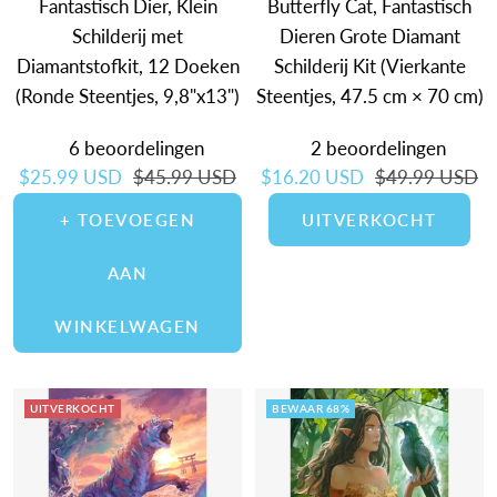
Fantastisch Dier, Klein
Butterfly Cat, Fantastisch
Schilderij met
Dieren Grote Diamant
Diamantstofkit, 12 Doeken
Schilderij Kit (Vierkante
(Ronde Steentjes, 9,8"x13")
Steentjes, 47.5 cm × 70 cm)
6 beoordelingen
2 beoordelingen
Verkoopprijs
Normale prijs
Verkoopprijs
Normale prijs
$25.99 USD
$45.99 USD
$16.20 USD
$49.99 USD
+ TOEVOEGEN
UITVERKOCHT
AAN
WINKELWAGEN
UITVERKOCHT
BEWAAR 68%