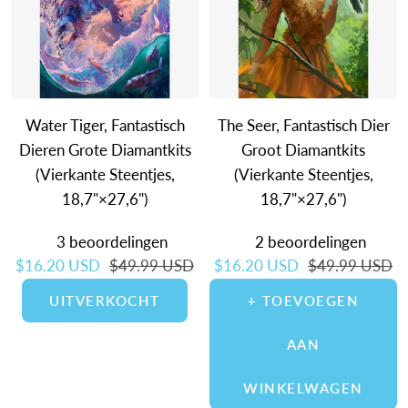
Water Tiger, Fantastisch
The Seer, Fantastisch Dier
Dieren Grote Diamantkits
Groot Diamantkits
(Vierkante Steentjes,
(Vierkante Steentjes,
18,7"×27,6")
18,7"×27,6")
3 beoordelingen
2 beoordelingen
Verkoopprijs
Normale prijs
Verkoopprijs
Normale prijs
$16.20 USD
$49.99 USD
$16.20 USD
$49.99 USD
UITVERKOCHT
+ TOEVOEGEN
AAN
WINKELWAGEN