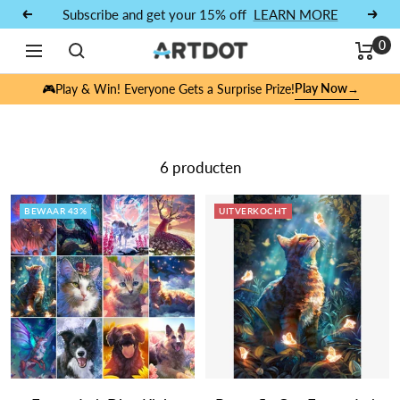
Doorgaan naar artikel
Subscribe and get your 15% off
LEARN MORE
Vorig
Volg
0
Navigatie
ARTDOT
Play Now
🎮Play & Win! Everyone Gets a Surprise Prize!
→
Dieren
6 producten
BEWAAR 43%
UITVERKOCHT