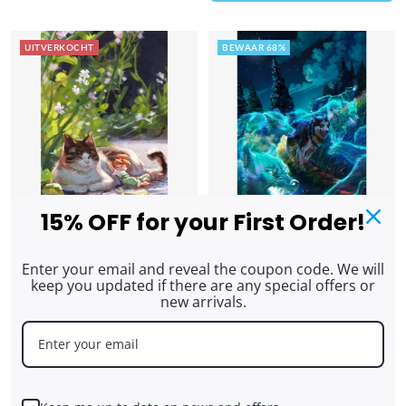
UITVERKOCHT
BEWAAR 68%
15% OFF for your First Order!
Warm in the Sun, Grote
Ancestrale Run, Fantastisch
Enter your email and reveal the coupon code. We will
Pastoraal Diamantkunst Kit
Dieren Grote Diamant
keep you updated if there are any special offers or
(Vierkante Steentjes, 47.5
Schilderij Kit (Vierkante
new arrivals.
cm × 70 cm)
Steentjes, 47,5 × 70 cm)
3 beoordelingen
Verkoopprijs
Normale prijs
$16.20 USD
$49.99 USD
Verkoopprijs
Normale prijs
$16.20 USD
$49.99 USD
+ TOEVOEGEN