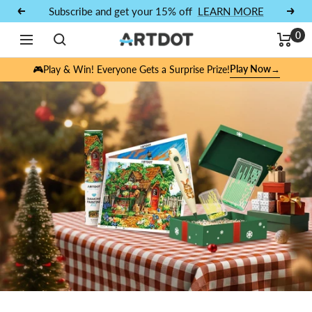
saltar al contenido
Subscribe and get your 15% off
LEARN MORE
Anterior
Próx
0
Navegación
ARTDOT
Play Now
🎮Play & Win! Everyone Gets a Surprise Prize!
→