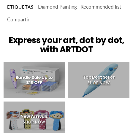
Diamond Painting
Recommended list
ETIQUETAS
Compartir
Express your art, dot by dot,
with ARTDOT
Top Best Seller
Bundle Sale Up to
$15 OFF
SHOP NOW
New Arrivals
SHOP NOW