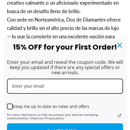
creativo calmante o un aficionado experimentado en
busca de un desafío lleno de brillo.
Con sede en Norteamérica, Doz de Diamantes ofrece
calidad y brillo sin el alto precio de las marcas de lujo
— lo que la convierte en una excelente opción para
15% OFF for your First Order!
regalar, pasar tardes creativas en familia o
simplemente disfrutar de tu amor por el arte relajante
Enter your email and reveal the coupon code. We will
y antiestrés.
keep you updated if there are any special offers or
new arrivals.
Web: https://www.diamonddotz.com/
✨Diamantes Llenos de
Keep me up to date on news and offers
Corazón
For more information on how we process your data for marketing
communication. Check our Privacy policy.