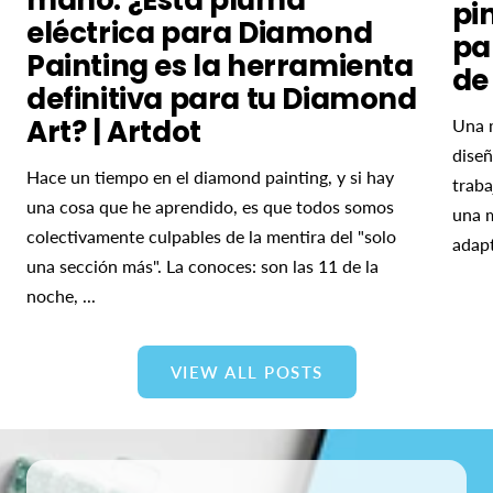
mano: ¿Esta pluma
pi
eléctrica para Diamond
pa
Painting es la herramienta
de
definitiva para tu Diamond
Art? | Artdot
Una 
diseñ
Hace un tiempo en el diamond painting, y si hay
traba
una cosa que he aprendido, es que todos somos
una m
colectivamente culpables de la mentira del "solo
adapt
una sección más". La conoces: son las 11 de la
noche, ...
VIEW ALL POSTS