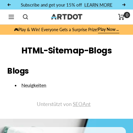
Zum Inhalt springen
Subscribe and get your 15% off
LEARN MORE
Vorherige
Näch
0
Navigation
ARTDOT
Play Now
🎮Play & Win! Everyone Gets a Surprise Prize!
→
HTML-Sitemap-Blogs
Blogs
Neuigkeiten
Unterstützt von
SEOAnt